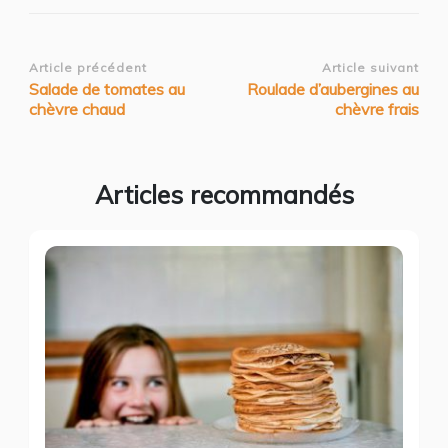
Navigation
Article précédent
Article suivant
Salade de tomates au
Roulade d’aubergines au
d’article
chèvre chaud
chèvre frais
Articles recommandés