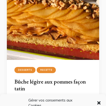
DESSERTS
RECETTE
Bûche légère aux pommes façon
tatin
Voici une bûche gourmande, légère et qui fera
Gérer vos consements aux
l’étonnement de vos invités avec toutes ses
Cookies