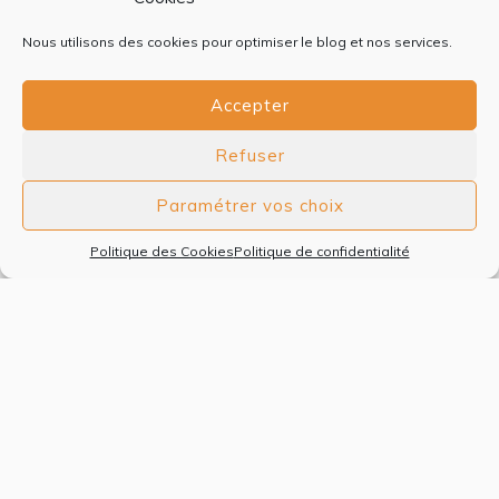
jolies couches de pommes dorées. Pour une
Nous utilisons des cookies pour optimiser le blog et nos services.
bûche pour 6 personnes 6 pommes (j’ai choisi
des Chanteclerc qui étaient délicieuses) 100
Accepter
g de sucre Pour le biscuit : (vous pouvez
doubler les quantités si vous souhaitez faire
Refuser
une bûche plus grande …
Paramétrer vos choix
6 DÉCEMBRE 2024
Politique des Cookies
Politique de confidentialité