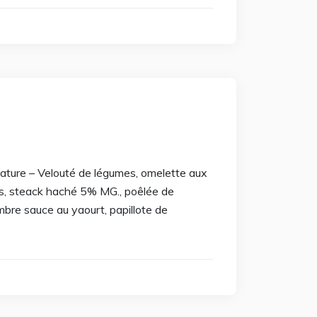
t nature – Velouté de légumes, omelette aux
es, steack haché 5% MG., poêlée de
bre sauce au yaourt, papillote de