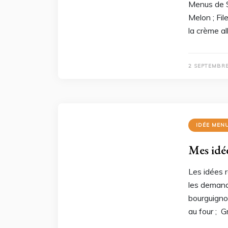
Menus de 
Melon ; Fil
la crème a
2 SEPTEMBRE
IDÉE MEN
Mes idé
Les idées r
les deman
bourguigno
au four ; G