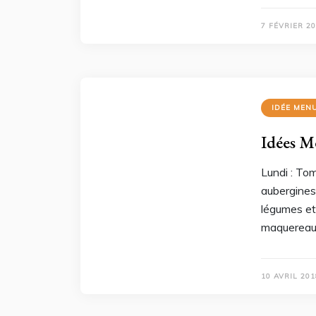
7 FÉVRIER 2
IDÉE MEN
Idées M
Lundi : Tom
aubergines
légumes et
maquereau
10 AVRIL 201