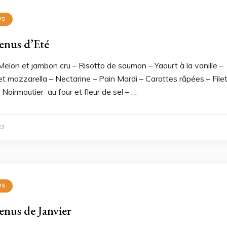
US
enus d’Eté
Melon et jambon cru – Risotto de saumon – Yaourt à la vanille 
et mozzarella – Nectarine – Pain Mardi – Carottes râpées – Fi
 Noirmoutier au four et fleur de sel – …
23
US
enus de Janvier