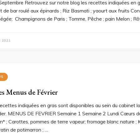
Septembre Retrouvez sur notre blog les recettes indiquées 
et de bar roulé aux épinards ; Riz Basmati ; yaourt aux fruits C
llégée; Champignons de Paris ; Tomme, Pêche ; pain Melon ; R
 2021
US
es Menus de Février
ecettes indiquées en gras sont disponibles au sein du cabinet lo
der. MENUS DE FEVRIER Semaine 1 Semaine 2 Lundi Cœurs de p
n* ; Carottes, pommes de terre vapeur; fromage blanc nature ; 
ratin de potimarron ; …