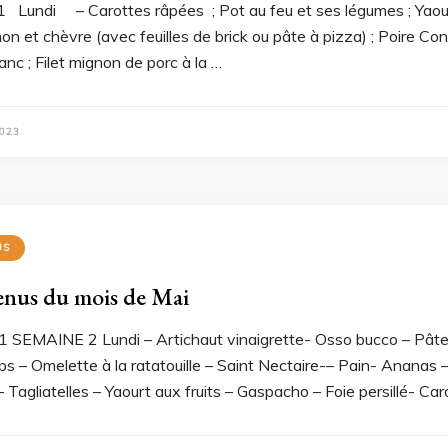
Lundi – Carottes râpées ; Pot au feu et ses légumes ; Yaourt 
on et chèvre (avec feuilles de brick ou pâte à pizza) ; Poire Co
nc ; Filet mignon de porc à la …
2023
US
enus du mois de Mai
SEMAINE 2 Lundi – Artichaut vinaigrette- Osso bucco – Pâtes
ps – Omelette à la ratatouille – Saint Nectaire-– Pain- Ananas –
 Tagliatelles – Yaourt aux fruits – Gaspacho – Foie persillé- Car