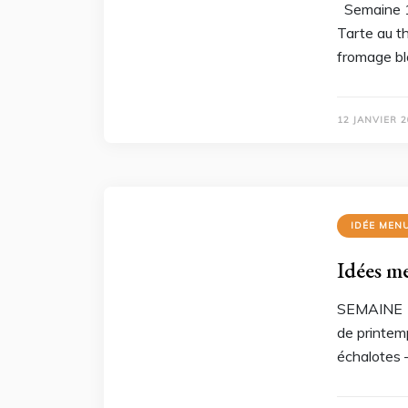
Semaine 1 
Tarte au th
fromage bla
12 JANVIER 
IDÉE MEN
Idées m
SEMAINE 1 
de printem
échalotes –