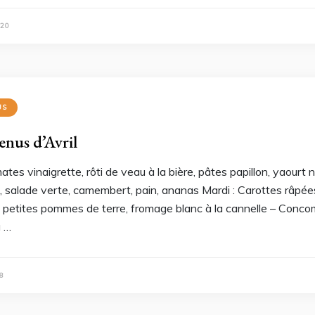
020
US
enus d’Avril
ates vinaigrette, rôti de veau à la bière, pâtes papillon, yaour
, salade verte, camembert, pain, ananas Mardi : Carottes râpé
 petites pommes de terre, fromage blanc à la cannelle – Concom
 …
8