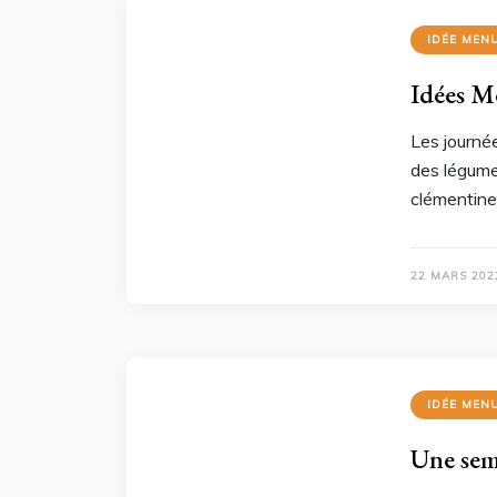
IDÉE MEN
Idées M
Les journé
des légumes
clémentine
22 MARS 202
IDÉE MEN
Une sem