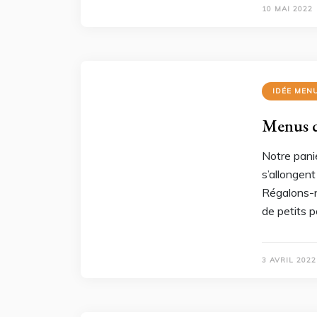
10 MAI 2022
IDÉE MEN
Menus d
Notre panie
s’allongent
Régalons-n
de petits p
3 AVRIL 2022