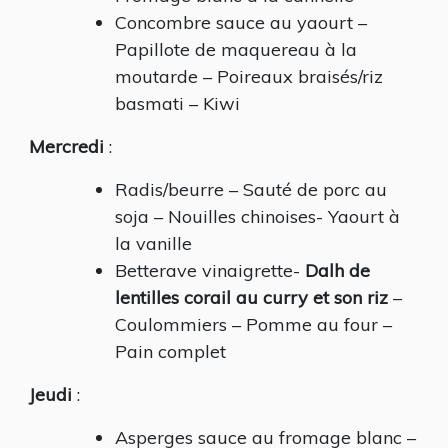
Concombre sauce au yaourt –
Papillote de maquereau à la
moutarde – Poireaux braisés/riz
basmati – Kiwi
Mercredi
:
Radis/beurre – Sauté de porc au
soja – Nouilles chinoises- Yaourt à
la vanille
Betterave vinaigrette-
Dalh de
lentilles corail au curry et son riz
–
Coulommiers – Pomme au four –
Pain complet
Jeudi
:
Asperges sauce au fromage blanc –