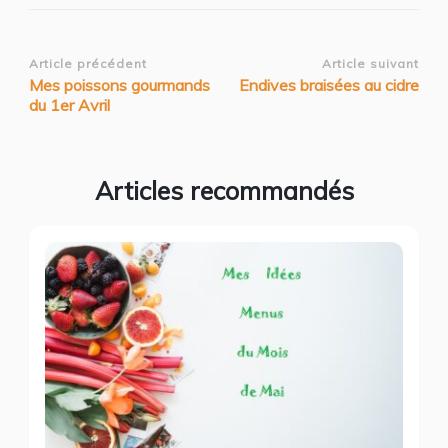
Navigation
Article précédent
Article suivant
Mes poissons gourmands
Endives braisées au cidre
d’article
du 1er Avril
Articles recommandés