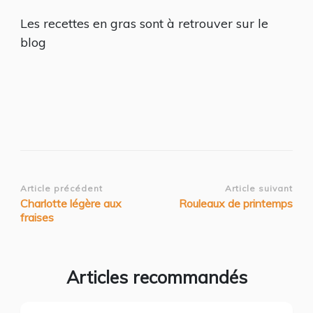
Les recettes en gras sont à retrouver sur le
blog
Navigation
Article précédent
Article suivant
Charlotte légère aux
Rouleaux de printemps
d’article
fraises
Articles recommandés