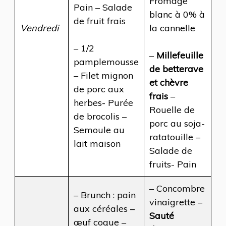
Fromage
Pain – Salade
blanc à 0% à
de fruit frais
Vendredi
la cannelle
– 1/2
–
Millefeuille
pamplemousse
de betterave
– Filet mignon
et chèvre
de porc aux
frais
–
herbes- Purée
Rouelle de
de brocolis –
porc au soja-
Semoule au
ratatouille –
lait maison
Salade de
fruits- Pain
– Concombre
– Brunch : pain
vinaigrette –
aux céréales –
Sauté
œuf coque –