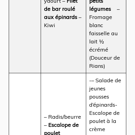
yaourt –
Filet
petits
de bar roulé
légumes
–
aux épinards
–
Fromage
Kiwi
blanc
faisselle au
lait ½
écrémé
(Douceur de
Rians)
-– Salade de
jeunes
pousses
d’épinards-
Escalope de
– Radis/beurre
poulet à la
–
Escalope de
crème
poulet