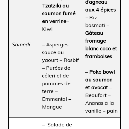
d’agneau
Tzatziki au
aux 4 épices
saumon fumé
–
Riz
en verrine
–
basmati –
Kiwi
Gâteau
fromage
Samedi
– Asperges
blanc coco et
sauce au
framboises
yaourt – Rosbif
– Purées de
–
Poke bowl
céleri et de
au saumon
pommes de
et avocat
–
terre –
Beaufort –
Emmental –
Ananas à la
Mangue
vanille – pain
– Salade de