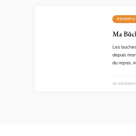
DESSERTS
Ma Bûch
Les buches 
depuis mon 
du repas, 
19 DÉCEMBR