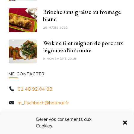
Brioche sans graisse au fromage
blanc
25 MARS 2022
Wok de filet mignon de porc aux
légumes d’automne
9 NOVEMBRE 2016
ME CONTACTER
01 48 92 04 88
m_fischbach@hotmail.fr
10 Rue Chèvre d'Autreville, 94320 Thiais
Gérer vos consements aux
Cookies