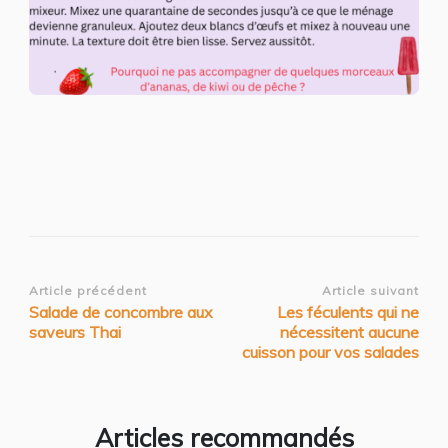
Navigation
Article précédent
Article suivant
Salade de concombre aux
Les féculents qui ne
d’article
saveurs Thai
nécessitent aucune
cuisson pour vos salades
Articles recommandés