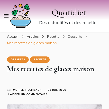
Quotidiet
Des actualités et des recettes
Accueil
Articles
Recette
Desserts
Mes recettes de glaces maison
DESSERTS
RECETTE
Mes recettes de glaces maison
par
MURIEL FISCHBACH
25 JUIN 2026
SUR
LAISSER UN COMMENTAIRE
MES
RECETTES
DE