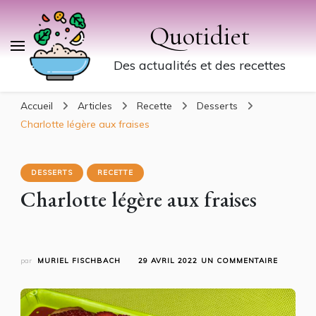
Quotidiet
Des actualités et des recettes
Accueil
Articles
Recette
Desserts
Charlotte légère aux fraises
DESSERTS
RECETTE
Charlotte légère aux fraises
SUR
par
MURIEL FISCHBACH
29 AVRIL 2022
UN COMMENTAIRE
CHARLO
LÉGÈRE
AUX
FRAISES