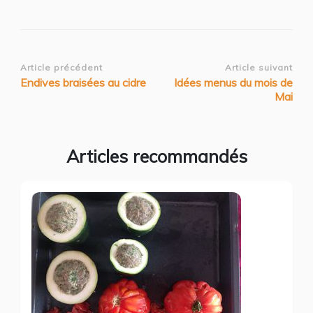
Navigation
Article précédent
Article suivant
Endives braisées au cidre
Idées menus du mois de
d’article
Mai
Articles recommandés