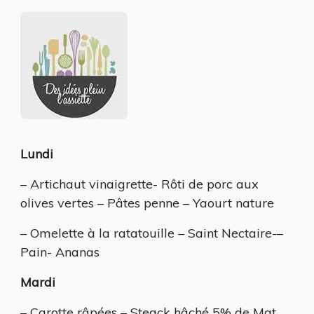
PETITES
IDÉES
MENUS
DU
MOIS
DE
MAI
Lundi
– Artichaut vinaigrette- Rôti de porc aux
olives vertes – Pâtes penne – Yaourt nature
– Omelette à la ratatouille – Saint Nectaire-–
Pain- Ananas
Mardi
– Carotte râpées – Steack hâché 5% de Mat.