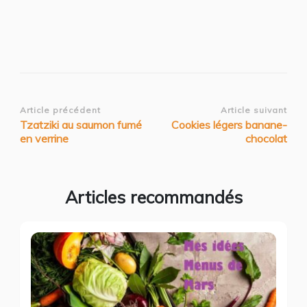
Navigation
Article précédent
Article suivant
Tzatziki au saumon fumé
Cookies légers banane-
d’article
en verrine
chocolat
Articles recommandés