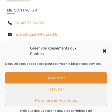
ME CONTACTER
01 48 92 04 88
m_fischbach@hotmail.fr
10 Rue Chèvre d'Autreville, 94320 Thiais
Gérer vos consements aux
Cookies
Nous utilisons des cookies pour optimiser le blog et nos services.
Accepter
ACCUEIL
À PROPOS
CONTACT
CONFIDENTIALITÉ
COOKIES
Refuser
© Copyright 2026
Quotidiet
. Tous droits réservés.
Blossom
Paramétrer vos choix
PinIt | Développé By
Blossom Themes
.Propulsé par
WordPress
.
Politique de confidentialité
Politique des Cookies
Politique de confidentialité