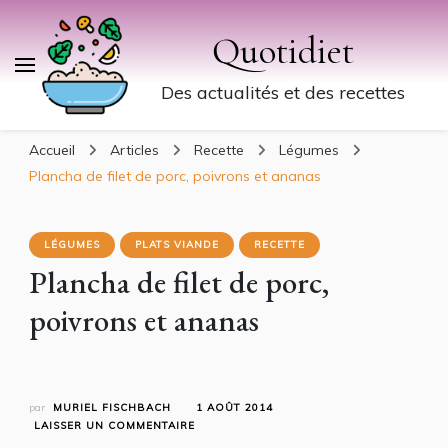
Quotidiet
Des actualités et des recettes
Accueil
Articles
Recette
Légumes
Plancha de filet de porc, poivrons et ananas
LÉGUMES
PLATS VIANDE
RECETTE
Plancha de filet de porc,
poivrons et ananas
par
MURIEL FISCHBACH
1 AOÛT 2014
SUR
LAISSER UN COMMENTAIRE
PLANCHA