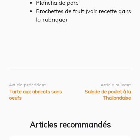
Plancha de porc
Brochettes de fruit (voir recette dans
la rubrique)
Navigation
Article précédent
Article suivant
Tarte aux abricots sans
Salade de poulet à la
d’article
oeufs
Thailandaise
Articles recommandés