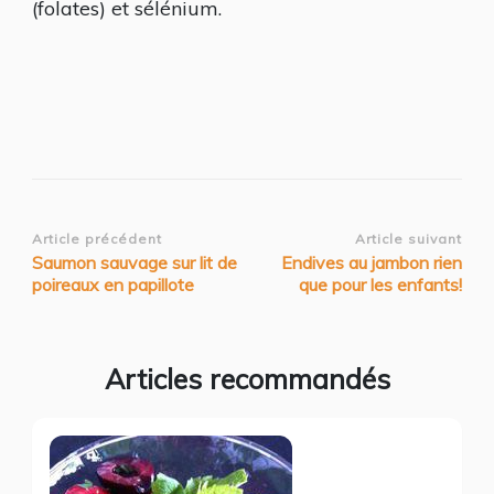
(folates) et sélénium.
Navigation
Article précédent
Article suivant
Saumon sauvage sur lit de
Endives au jambon rien
d’article
poireaux en papillote
que pour les enfants!
Articles recommandés