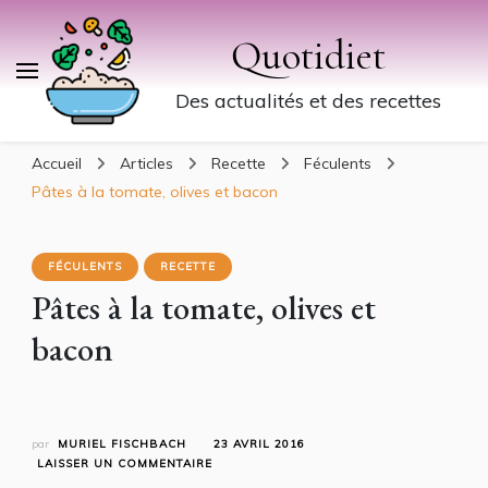
Quotidiet
Des actualités et des recettes
Accueil
Articles
Recette
Féculents
Pâtes à la tomate, olives et bacon
FÉCULENTS
RECETTE
Pâtes à la tomate, olives et
bacon
par
MURIEL FISCHBACH
23 AVRIL 2016
SUR
LAISSER UN COMMENTAIRE
PÂTES