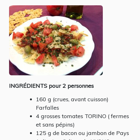
À
LA
TOMATE,
OLIVES
ET
BACON
INGRÉDIENTS pour 2 personnes
160 g (crues, avant cuisson)
Farfalles
4 grosses tomates TORINO ( fermes
et sans pépins)
125 g de bacon ou jambon de Pays