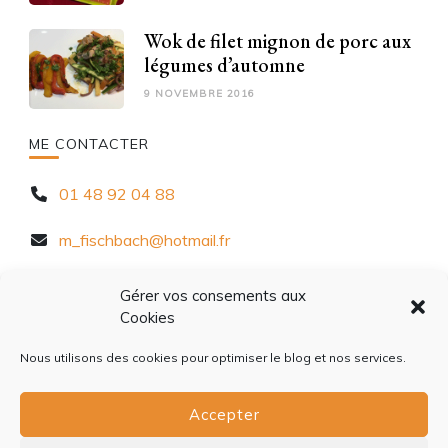
Wok de filet mignon de porc aux
légumes d’automne
9 NOVEMBRE 2016
ME CONTACTER
01 48 92 04 88
m_fischbach@hotmail.fr
10 Rue Chèvre d'Autreville, 94320 Thiais
Gérer vos consements aux
Cookies
Nous utilisons des cookies pour optimiser le blog et nos services.
Accepter
ACCUEIL
À PROPOS
CONTACT