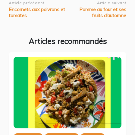
Navigation
Article précédent
Article suivant
Encornets aux poivrons et
Pomme au four et ses
d’article
tomates
fruits d’automne
Articles recommandés