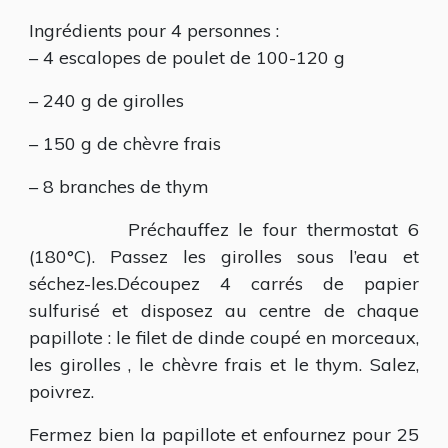
DE
Ingrédients pour 4 personnes :
POULET
AUX
– 4 escalopes de poulet de 100-120 g
GIROLLES,
CHÈVRE
– 240 g de girolles
FRAIS
ET
– 150 g de chèvre frais
THYM
– 8 branches de thym
Préchauffez le four thermostat 6
(180°C). Passez les girolles sous l’eau et
séchez-les.Découpez 4 carrés de papier
sulfurisé et disposez au centre de chaque
papillote : le filet de dinde coupé en morceaux,
les girolles , le chèvre frais et le thym. Salez,
poivrez.
Fermez bien la papillote et enfournez pour 25