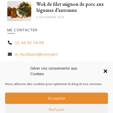
Wok de filet mignon de porc aux
légumes d’automne
9 NOVEMBRE 2016
ME CONTACTER
01 48 92 04 88
m_fischbach@hotmail.fr
10 Rue Chèvre d'Autreville, 94320 Thiais
Gérer vos consements aux
Cookies
Nous utilisons des cookies pour optimiser le blog et nos services.
Accepter
ACCUEIL
À PROPOS
CONTACT
CONFIDENTIALITÉ
COOKIES
Refuser