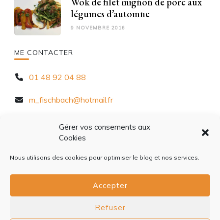
Wok de filet mignon de porc aux
légumes d’automne
9 NOVEMBRE 2016
ME CONTACTER
01 48 92 04 88
m_fischbach@hotmail.fr
10 Rue Chèvre d'Autreville, 94320 Thiais
Gérer vos consements aux
Cookies
Nous utilisons des cookies pour optimiser le blog et nos services.
Accepter
ACCUEIL
À PROPOS
CONTACT
CONFIDENTIALITÉ
COOKIES
Refuser