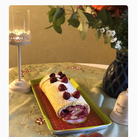
BUCHE
LÉGÈRE
FRAMBOISES
LITCHI