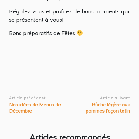
Régalez-vous et profitez de bons moments qui
se présentent à vous!
Bons préparatifs de Fêtes
Navigation
Article précédent
Article suivant
Nos idées de Menus de
Bûche légère aux
d’article
Décembre
pommes façon tatin
Articles recommandés