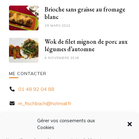
Brioche sans graisse au fromage
blanc
25 MARS 2022
Wok de filet mignon de porc aux
légumes d’automne
9 NOVEMBRE 2016
ME CONTACTER
01 48 92 04 88
m_fischbach@hotmail.fr
10 Rue Chèvre d'Autreville, 94320 Thiais
Gérer vos consements aux
Cookies