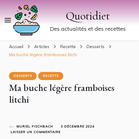
Quotidiet
Des actualités et des recettes
Accueil
Articles
Recette
Desserts
Ma buche légère framboises litchi
DESSERTS
RECETTE
Ma buche légère framboises
litchi
par
MURIEL FISCHBACH
3 DÉCEMBRE 2024
SUR
LAISSER UN COMMENTAIRE
MA