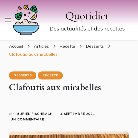
Quotidiet
Des actualités et des recettes
Accueil
Articles
Recette
Desserts
Clafoutis aux mirabelles
DESSERTS
RECETTE
Clafoutis aux mirabelles
par
MURIEL FISCHBACH
4 SEPTEMBRE 2021
SUR
UN COMMENTAIRE
CLAFOUTIS
AUX
MIRABELLES