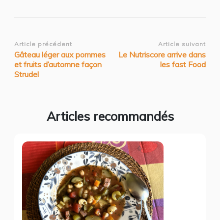
Navigation
Article précédent
Article suivant
Gâteau léger aux pommes
Le Nutriscore arrive dans
d’article
et fruits d’automne façon
les fast Food
Strudel
Articles recommandés