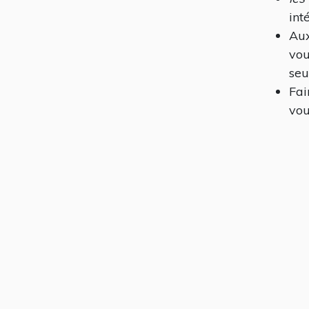
int
Aux
vou
seu
Fai
vou