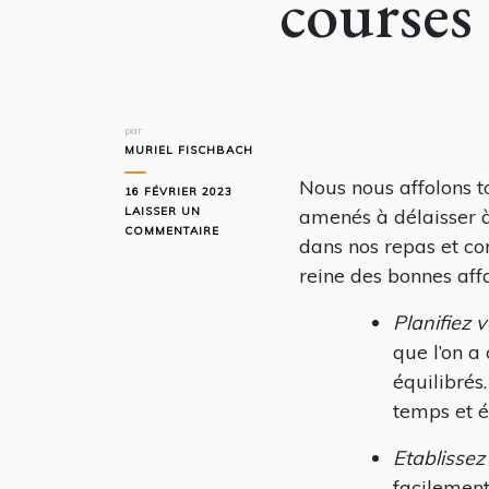
courses
par
MURIEL FISCHBACH
Nous nous affolons t
16 FÉVRIER 2023
LAISSER UN
amenés à délaisser à 
SUR
COMMENTAIRE
dans nos repas et co
COMMENT
RÉDUIRE
reine des bonnes affa
LE
PRIX
Planifiez 
DE
que l’on a
MES
COURSES
équilibré
temps et é
Etablissez
facilement 