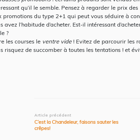
éressant qu’il le semble. Pensez à regarder le prix des 
 promotions du type 2+1 qui peut vous séduire à cond
s avez l’habitude d’acheter. Est-il intéressant d’achete
le ?
re les courses le
ventre vide
! Evitez de parcourir les
s risquez de succomber à toutes les tentations ! et é
Navigation
Article précédent
C’est la Chandeleur, faisons sauter les
d’article
crêpes!