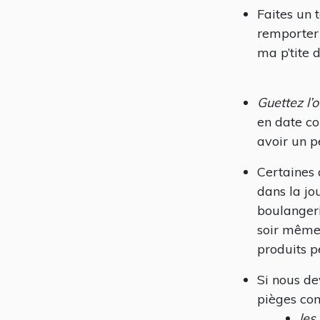
Faites un 
remporte
ma p’tite 
Guettez l’
en date c
avoir un p
Certaines
dans la jo
boulangeri
soir même.
produits p
Si nous de
pièges co
les