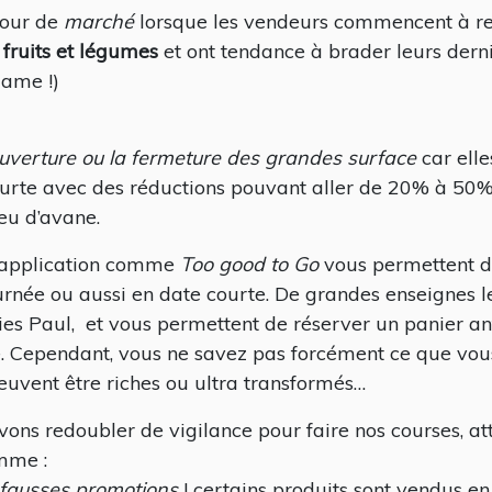
tour de
marché
lorsque les vendeurs commencent à remb
r
fruits et légumes
et ont tendance à brader leurs dernie
dame !)
ouverture ou la fermeture des grandes surface
car ell
ourte avec des réductions pouvant aller de 20% à 50
eu d’avane.
 application comme
Too good to Go
vous permettent d
urnée ou aussi en date courte. De grandes enseignes
es Paul, et vous permettent de réserver un panier ant
 Cependant, vous ne savez pas forcément ce que vous
euvent être riches ou ultra transformés…
vons redoubler de vigilance pour faire nos courses, a
mme :
 fausses promotions
! certains produits sont vendus en l