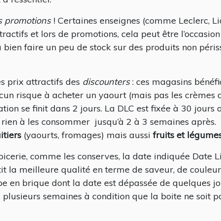
s
promotions
! Certaines enseignes (comme Leclerc, Lid
tractifs et lors de promotions, cela peut être l’occasio
 bien faire un peu de stock sur des produits non péris
s prix attractifs des
discounters
: ces magasins bénéfic
cun risque à acheter un yaourt (mais pas les crèmes d
on se finit dans 2 jours. La DLC est fixée à 30 jours 
 rien à les consommer jusqu’à 2 à 3 semaines après. 
itiers
(yaourts, fromages) mais aussi
fruits et légume
épicerie, comme les conserves, la date indiquée Date L
tit la meilleure qualité en terme de saveur, de couleu
 en brique dont la date est dépassée de quelques jou
lusieurs semaines à condition que la boite ne soit 