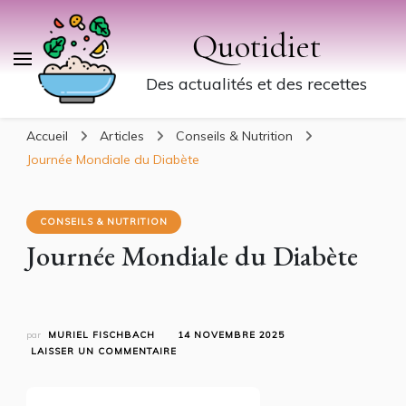
Quotidiet
Des actualités et des recettes
Accueil
Articles
Conseils & Nutrition
Journée Mondiale du Diabète
CONSEILS & NUTRITION
Journée Mondiale du Diabète
par
MURIEL FISCHBACH
14 NOVEMBRE 2025
SUR
LAISSER UN COMMENTAIRE
JOURNÉE
MONDIALE
DU