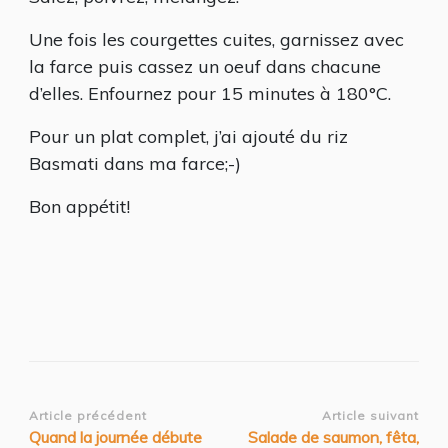
Une fois les courgettes cuites, garnissez avec
la farce puis cassez un oeuf dans chacune
d’elles. Enfournez pour 15 minutes à 180°C.
Pour un plat complet, j’ai ajouté du riz
Basmati dans ma farce;-)
Bon appétit!
Navigation
Article précédent
Article suivant
Quand la journée débute
Salade de saumon, fêta,