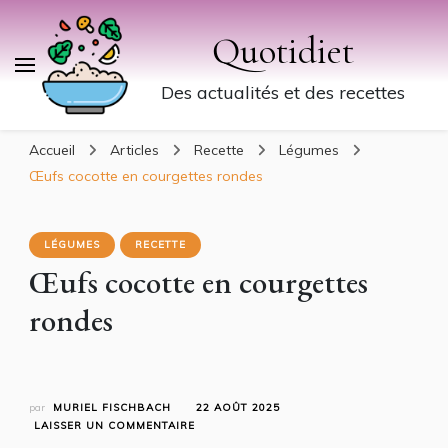
Quotidiet
Des actualités et des recettes
Accueil
Articles
Recette
Légumes
Œufs cocotte en courgettes rondes
LÉGUMES
RECETTE
Œufs cocotte en courgettes
rondes
par
MURIEL FISCHBACH
22 AOÛT 2025
SUR
LAISSER UN COMMENTAIRE
ŒUFS