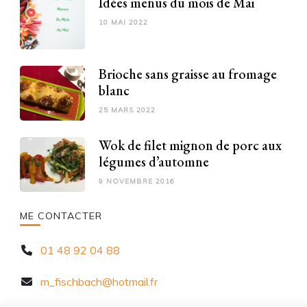
Idées menus du mois de Mai
10 MAI 2022
Brioche sans graisse au fromage
blanc
25 MARS 2022
Wok de filet mignon de porc aux
légumes d’automne
9 NOVEMBRE 2016
ME CONTACTER
01 48 92 04 88
m_fischbach@hotmail.fr