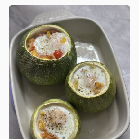
COCOTTE
EN
COURGETTES
RONDES