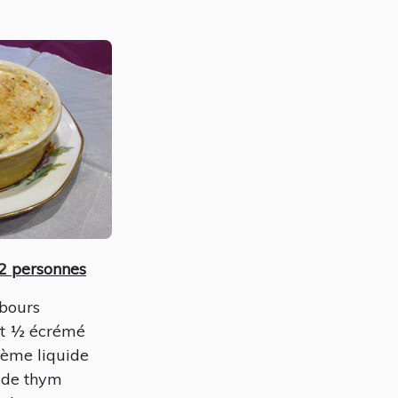
2 personnes
bours
it ½ écrémé
rème liquide
 de thym