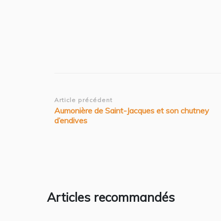
Navigation
Article précédent
Aumonière de Saint-Jacques et son chutney
d’article
d’endives
Articles recommandés