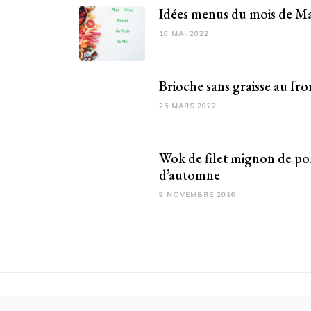
Idées menus du mois de Ma
10 MAI 2022
Brioche sans graisse au fr
25 MARS 2022
Wok de filet mignon de po
d’automne
9 NOVEMBRE 2016
© Copyright 2026
Quotidiet
. Tous droits réservés.
B