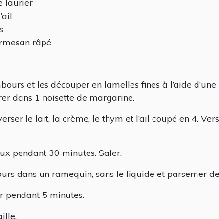
e laurier
’ail
s
rmesan râpé
bours et les découper en lamelles fines à l’aide d’une
er dans 1 noisette de margarine.
erser le lait, la crème, le thym et l’ail coupé en 4. Ve
oux pendant 30 minutes. Saler.
ours dans un ramequin, sans le liquide et parsemer d
ur pendant 5 minutes.
ille.