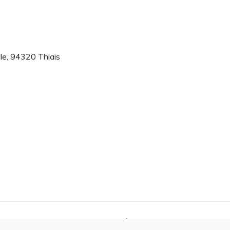
le, 94320 Thiais
POS
CONTACT
CONFIDENTIALITÉ
COOKIES