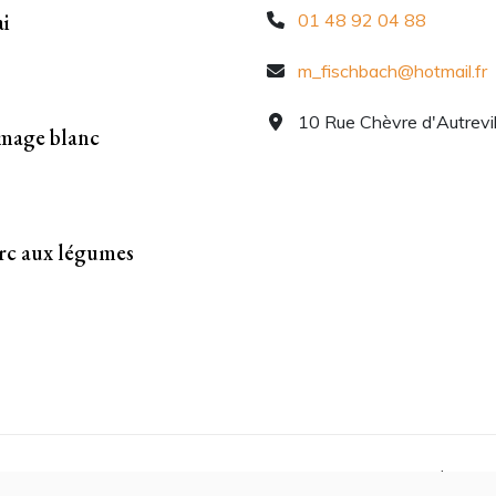
i
01 48 92 04 88
m_fischbach@hotmail.fr
10 Rue Chèvre d'Autrevil
omage blanc
rc aux légumes
lossom PinIt | Développé By
ACCUEIL
À PRO