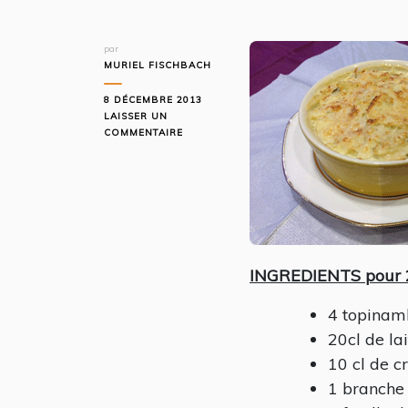
par
MURIEL FISCHBACH
8 DÉCEMBRE 2013
LAISSER UN
SUR
COMMENTAIRE
GRATIN
DE
TOPINAMBOUR
INGREDIENTS pour 
4 topinam
20cl de la
10 cl de c
1 branche