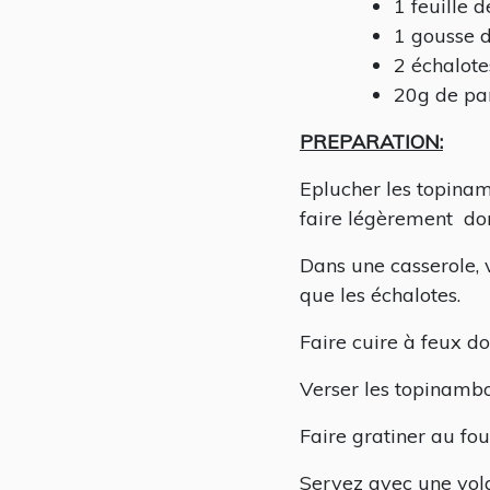
1 feuille d
1 gousse d
2 échalote
20g de pa
PREPARATION:
Eplucher les topinam
faire légèrement dor
Dans une casserole, v
que les échalotes.
Faire cuire à feux d
Verser les topinamb
Faire gratiner au fo
Servez avec une vola