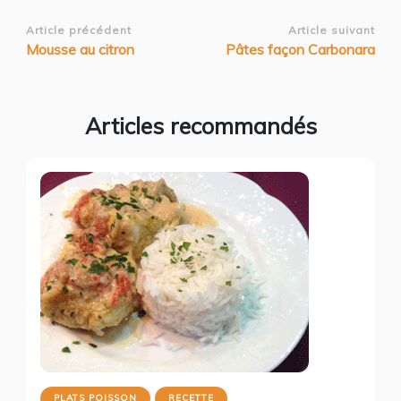
Navigation
Article précédent
Article suivant
Mousse au citron
Pâtes façon Carbonara
d’article
Articles recommandés
PLATS POISSON
RECETTE