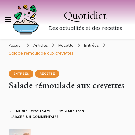
Quotidiet
Des actualités et des recettes
Accueil
Articles
Recette
Entrées
Salade rémoulade aux crevettes
ENTRÉES
RECETTE
Salade rémoulade aux crevettes
par
MURIEL FISCHBACH
12 MARS 2015
SUR
LAISSER UN COMMENTAIRE
SALADE
RÉMOULADE
AUX