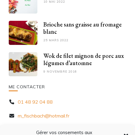
10 MAI 2022
Brioche sans graisse au fromage
blanc
25 MARS 2022
Wok de filet mignon de porc aux
légumes d’automne
9 NOVEMBRE 2016
ME CONTACTER
01 48 92 04 88
m_fischbach@hotmail.fr
10 Rue Chèvre d'Autreville, 94320 Thiais
Gérer vos consements aux