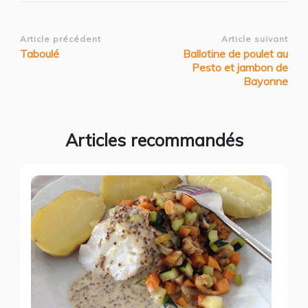
Navigation
Article précédent
Article suivant
Taboulé
Ballotine de poulet au
d’article
Pesto et jambon de
Bayonne
Articles recommandés