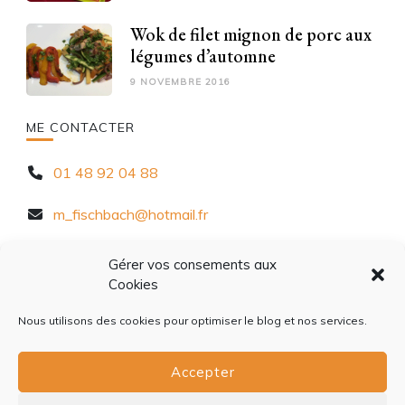
Wok de filet mignon de porc aux
légumes d’automne
9 NOVEMBRE 2016
ME CONTACTER
01 48 92 04 88
m_fischbach@hotmail.fr
10 Rue Chèvre d'Autreville, 94320 Thiais
Gérer vos consements aux
Cookies
Nous utilisons des cookies pour optimiser le blog et nos services.
Accepter
ACCUEIL
À PROPOS
CONTACT