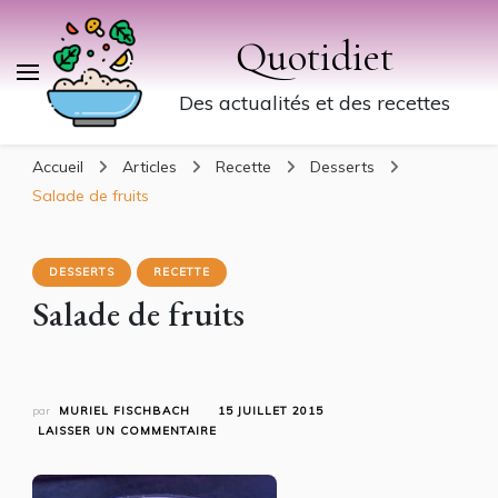
Quotidiet
Des actualités et des recettes
Accueil
Articles
Recette
Desserts
Salade de fruits
DESSERTS
RECETTE
Salade de fruits
par
MURIEL FISCHBACH
15 JUILLET 2015
SUR
LAISSER UN COMMENTAIRE
SALADE
DE
FRUITS