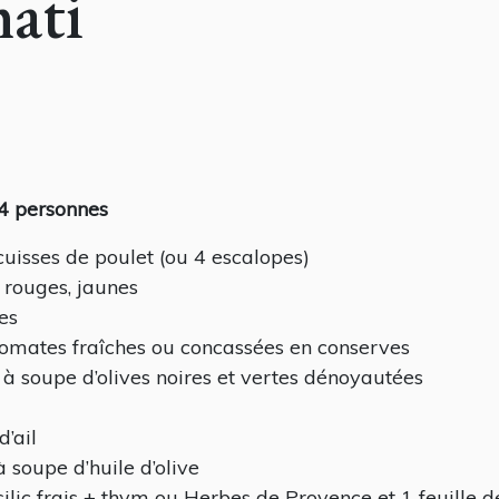
mati
4 personnes
cuisses de poulet (ou 4 escalopes)
 rouges, jaunes
es
omates fraîches ou concassées en conserves
s à soupe d’olives noires et vertes dénoyautées
d’ail
à soupe d’huile d’olive
silic frais + thym ou Herbes de Provence et 1 feuille d