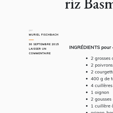
riz Bas
par
MURIEL FISCHBACH
30 SEPTEMBRE 2015
INGRÉDIENTS pour 
LAISSER UN
SUR
COMMENTAIRE
2 grosses 
POULET
BASQUAISE
2 poivrons
AUX
2 courgett
COURGETTES
ET
400 g de t
RIZ
4 cuillère
BASMATI
1 oignon
2 gousses 
1 cuillère 
origan, ba