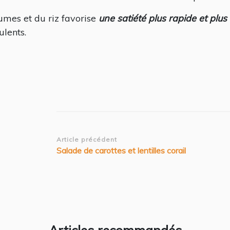
gumes et du riz favorise
une satiété plus rapide et plus
ulents.
Navigation
Article précédent
Salade de carottes et lentilles corail
d’article