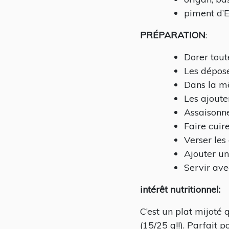
piment d’E
PRÉPARATION
:
Dorer tout
Les dépose
Dans la mê
Les ajouter
Assaisonne
Faire cuir
Verser les
Ajouter un
Servir ave
intérêt nutritionnel:
C’est un plat mijoté 
(15/25 g!!). Parfait p