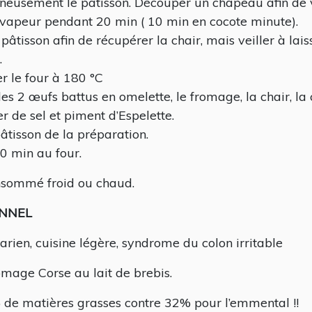
neusement le pâtisson. Découper un chapeau afin de vi
 vapeur pendant 20 min ( 10 min en cocote minute).
 pâtisson afin de récupérer la chair, mais veiller à lai
.
r le four à 180 °C
es 2 œufs battus en omelette, le fromage, la chair, la 
r de sel et piment d’Espelette.
pâtisson de la préparation.
0 min au four.
onsommé froid ou chaud.
ONNEL
tarien, cuisine légère, syndrome du colon irritable
omage Corse au lait de brebis.
% de matières grasses contre 32% pour l’emmental !!