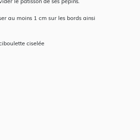
der le pâtisson de ses pépins.
sser au moins 1 cm sur les bords ainsi
ciboulette ciselée