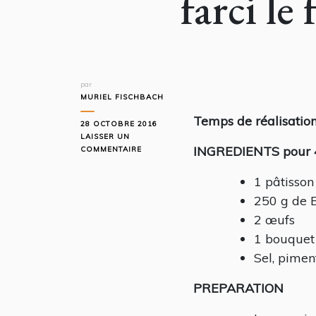
farci l
par
MURIEL FISCHBACH
Temps de réalisa
28 OCTOBRE 2016
LAISSER UN
INGREDIENTS pour 4
SUR
COMMENTAIRE
QUELLE
COURGE
1 pâtisson
CE
250 g de 
PÂTISSON
!
2 œufs
IL
1 bouquet 
S’EST
FARCI
Sel, pimen
LE
FROMAGE…
PREPARATION