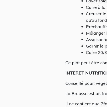
Laver soig
Cuire à la
Creuser le
qu’au fond
Préchauffe
Mélanger l
Assaisonne
Garnir le 
Cuire 20/3
Ce plat peut être c
INTERET NUTRITI
Conseillé pour
: végé
La Brousse est un fr
Il ne contient que 7