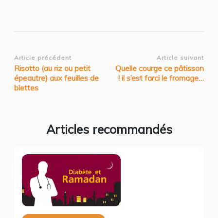
Navigation
Article précédent
Article suivant
Risotto (au riz ou petit
Quelle courge ce pâtisson
d’article
épeautre) aux feuilles de
! il s’est farci le fromage…
blettes
Articles recommandés