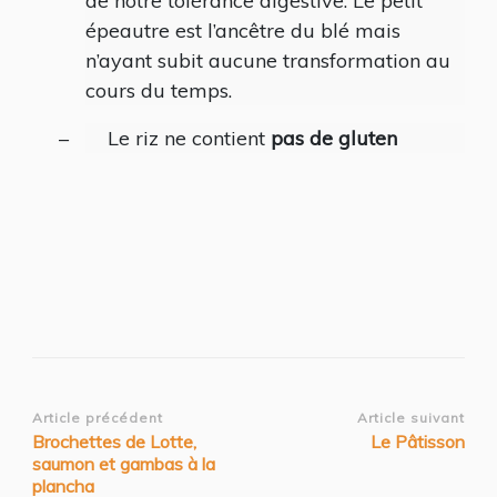
de notre tolérance digestive. Le petit
épeautre est l’ancêtre du blé mais
n’ayant subit aucune transformation au
cours du temps.
–
Le riz ne contient
pas de gluten
Navigation
Article précédent
Article suivant
Brochettes de Lotte,
Le Pâtisson
d’article
saumon et gambas à la
plancha