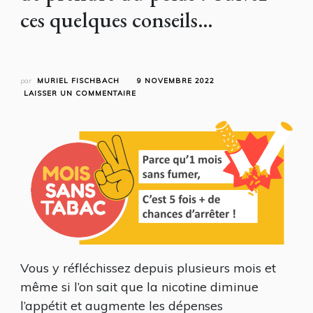
ces quelques conseils…
par
MURIEL FISCHBACH
9 NOVEMBRE 2022
SUR
LAISSER UN COMMENTAIRE
A
L’OCCASION
DU
MOIS
SANS
TABAC,
VOUS
SOUHAITEZ
VOUS
ARRÊTER
DE
FUMER
MAIS
Vous y réfléchissez depuis plusieurs mois et
REDOUTEZ
DE
même si l’on sait que la nicotine diminue
PRENDRE
l’appétit et augmente les dépenses
DU