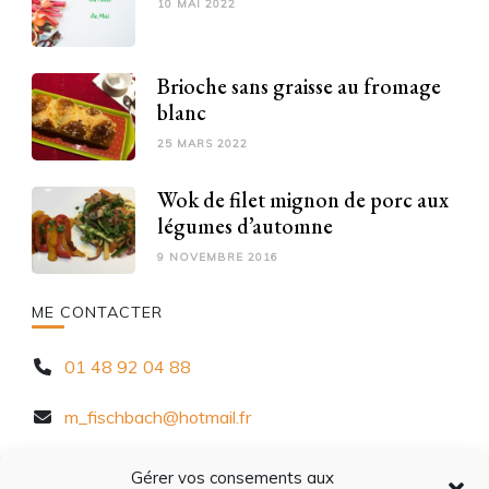
10 MAI 2022
Brioche sans graisse au fromage
blanc
25 MARS 2022
Wok de filet mignon de porc aux
légumes d’automne
9 NOVEMBRE 2016
ME CONTACTER
01 48 92 04 88
m_fischbach@hotmail.fr
10 Rue Chèvre d'Autreville, 94320 Thiais
Gérer vos consements aux