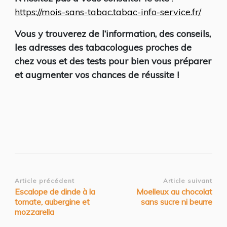
https://mois-sans-tabac.tabac-info-service.fr/
Vous y trouverez de l’information, des conseils,
les adresses des tabacologues proches de
chez vous et des tests pour bien vous préparer
et augmenter vos chances de réussite !
Navigation
Article précédent
Article suivant
Escalope de dinde à la
Moelleux au chocolat
d’article
tomate, aubergine et
sans sucre ni beurre
mozzarella