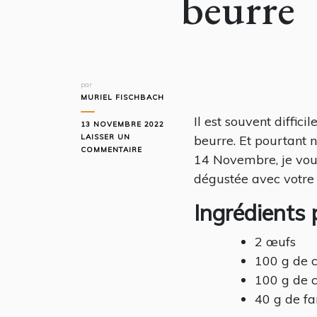
beurre
par
MURIEL FISCHBACH
Il est souvent diffic
13 NOVEMBRE 2022
LAISSER UN
beurre. Et pourtant 
SUR
COMMENTAIRE
14 Novembre, je vous
MOELLEUX
AU
dégustée avec votre 
CHOCOLAT
SANS
Ingrédients
SUCRE
NI
BEURRE
2 œufs
100 g de c
100 g de 
40 g de fa