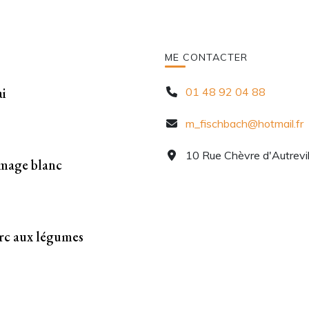
ME CONTACTER
i
01 48 92 04 88
m_fischbach@hotmail.fr
10 Rue Chèvre d'Autrevil
omage blanc
rc aux légumes