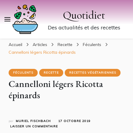
Quotidiet
Des actualités et des recettes
Accueil
Articles
Recette
Féculents
Cannelloni légers Ricotta épinards
FÉCULENTS
RECETTE
RECETTES VÉGÉTARIENNES
Cannelloni légers Ricotta
épinards
par
MURIEL FISCHBACH
17 OCTOBRE 2019
SUR
LAISSER UN COMMENTAIRE
CANNELLONI