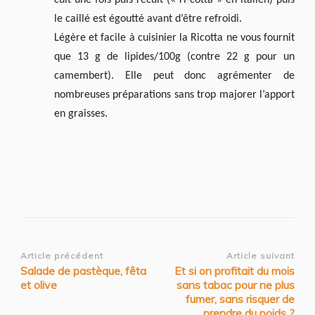
cuit une fois puis recuit (« ri-cotta » en italien) puis
le caillé est égoutté avant d’être refroidi.
Légère et facile à cuisinier la Ricotta ne vous fournit
que 13 g de lipides/100g (contre 22 g pour un
camembert). Elle peut donc agrémenter de
nombreuses préparations sans trop majorer l’apport
en graisses.
Navigation
Article précédent
Article suivant
Salade de pastèque, fêta
Et si on profitait du mois
d’article
et olive
sans tabac pour ne plus
fumer, sans risquer de
prendre du poids ?